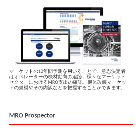
職務内容
*
興味がある:
Aviation Week Intelligence Network (AWIN) Membership
Fleet Discovery
Fleet Discovery Military
Fleet and MRO Forecasts
MRO Prospector
Bespoke Fleet & Data Services
Tracked Aircraft Utilization
Advanced Air Mobility Report
マーケットの10年間予測を用いることで、意思決定者
さらに詳しい情報を受け取りたいですか、それとも担当者
はオペレーターの機材動向の追跡、様々なマーケット
からの連絡を希望しますか?
セクターにおけるMRO支出の確認、機体改装マーケッ
トの規模やその内訳などを把握することができます。
I’d like to be contacted
I’d like to learn more
MRO Prospector
By clicking above, I acknowledge and agree to Informa’s
Terms of Service
and to Informa’s
use of my contact information to communicate with me about offerings by Informa, its
brands, affiliates and/or third-party partners, consistent with Informa’s
Privacy Policy
.
In addition, I understand that my personal information will be shared with any
sponsor(s) of the resource, so they can contact me directly about their products or
services. Please refer to the privacy policies of such sponsor(s) for more details on how