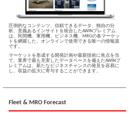
国
*
会社電話番号
*
圧倒的なコンテンツ、信頼できるデータ、独自の分
析、意義あるインサイトを統合したAWINプレミアム
は、民間機、軍用機、ビジネス機、MROの各マーケッ
トを網羅した、オンラインで使用できる唯一の情報源
Global Aviation Sector
*
です。
Aerospace
Defense
マーケットを形成する開発計画や最新技術に焦点を当
Space
て、業界で最も充実したデータベースを備えたAWINプ
Air Transport
レミアムは、新たなビジネスチャンスの発見を容易に
Business Aviation
し、収益の拡大に寄与することができます。
MRO
AAM/UAM (Advanced Air Mobility)
Other/Unknown
業界
*
Fleet & MRO Forecast
職務権限
*