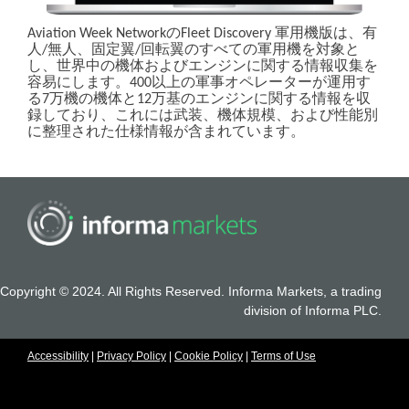
Aviation Week NetworkのFleet Discovery 軍用機版は、有
人/無人、固定翼/回転翼のすべての軍用機を対象と
し、世界中の機体およびエンジンに関する情報収集を
容易にします。400以上の軍事オペレーターが運用す
る7万機の機体と12万基のエンジンに関する情報を収
録しており、これには武装、機体規模、および性能別
に整理された仕様情報が含まれています。
Copyright © 2024. All Rights Reserved. Informa Markets, a trading
division of Informa PLC.
Accessibility
|
Privacy Policy
|
Cookie Policy
|
Terms of Use